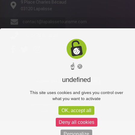
9 Place Charles Bécaud
03120 Lapalisse
contact@lapalissetourisme.com
Tél. 04 70 99 08 39
☝ 🍪
undefined
Facebook (like box) is disabled.
Allow
This site uses cookies and gives you control over
what you want to activate
Administration
Mentions légales
OK, accept all
Politique de confidentialité
Deny all cookies
Personalize