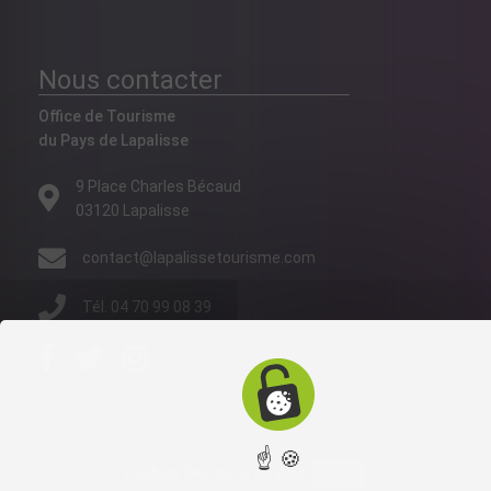
Nous contacter
Office de Tourisme
du Pays de Lapalisse
9 Place Charles Bécaud
03120 Lapalisse
contact@lapalissetourisme.com
Tél. 04 70 99 08 39
☝ 🍪
Facebook (like box) is disabled.
Allow