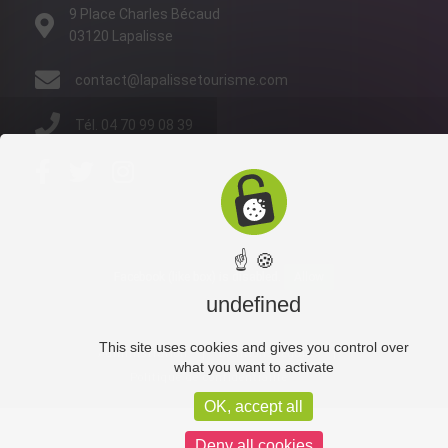
9 Place Charles Bécaud
03120 Lapalisse
contact@lapalissetourisme.com
Tél. 04 70 99 08 39
☝ 🍪
Facebook (like box) is disabled.
Allow
undefined
This site uses cookies and gives you control over
Administration
Mentions légales
what you want to activate
Politique de confidentialité
OK, accept all
Deny all cookies